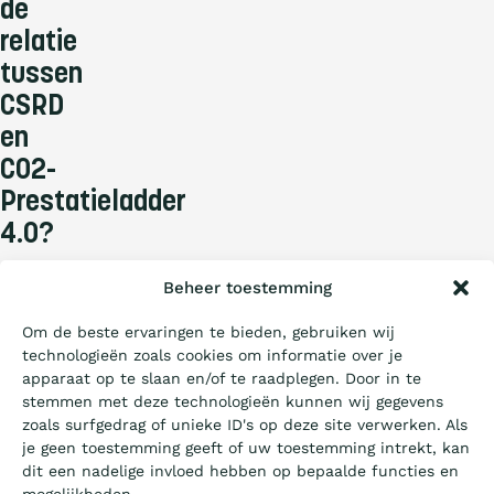
de
relatie
tussen
CSRD
en
CO2-
Prestatieladder
Wat is de Ladder?
4.0?
Duurzaamheid
Certificeren
Beheer toestemming
is
anno
Om de beste ervaringen te bieden, gebruiken wij
2024
technologieën zoals cookies om informatie over je
Aanbesteden
niet
apparaat op te slaan en/of te raadplegen. Door in te
meer
stemmen met deze technologieën kunnen wij gegevens
weg
zoals surfgedrag of unieke ID's op deze site verwerken. Als
Artikels
te
je geen toestemming geeft of uw toestemming intrekt, kan
denken
dit een nadelige invloed hebben op bepaalde functies en
uit