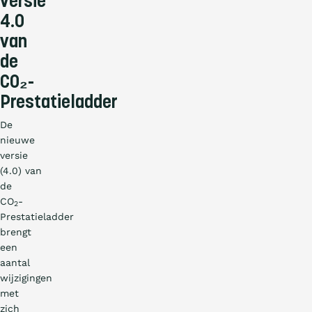
versie
4.0
van
de
CO₂-
Prestatieladder
De
nieuwe
versie
(4.0) van
de
CO
-
2
Prestatieladder
brengt
een
aantal
wijzigingen
met
zich