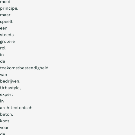
mooi
principe,
maar
speelt
een
steeds
grotere
rol
in
de
toekomstbestendigheid
van
bedrijven.
Urbastyle,
expert
in
architectonisch
beton,
koos
voor
de