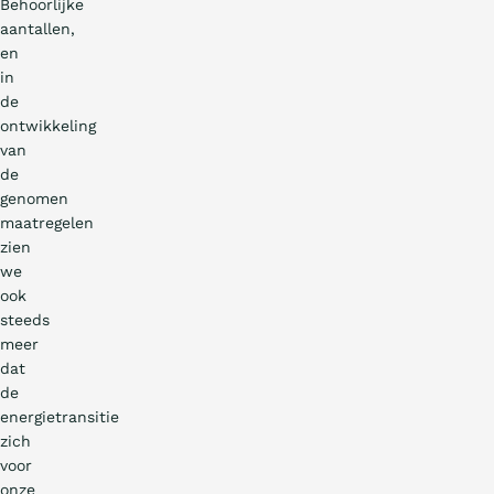
Behoorlijke
aantallen,
en
in
de
ontwikkeling
van
de
genomen
maatregelen
zien
we
ook
steeds
meer
dat
de
energietransitie
zich
voor
onze