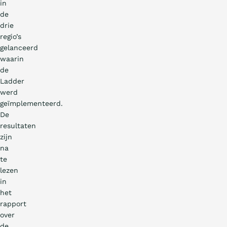
in
de
drie
regio’s
gelanceerd
waarin
de
Ladder
werd
geïmplementeerd.
De
resultaten
zijn
na
te
lezen
in
het
rapport
over
de