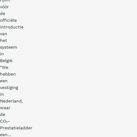
vóór
de
officiële
introductie
van
het
systeem
in
België.
“We
hebben
een
vestiging
in
Nederland,
waar
de
CO₂-
Prestatieladder
een…
Praktijkverhaal