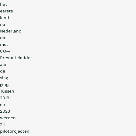
het
eerste
land
na
Nederland
dat
met
CO
-
2
Prestatieladder
aan
de
slag
ging.
Tussen
2019
en
2023
werden
24
pilotprojecten