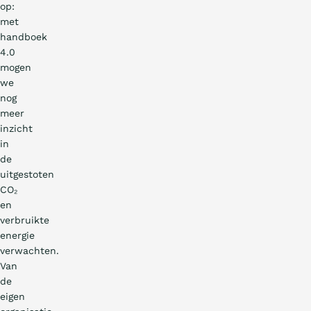
op:
met
handboek
4.0
mogen
we
nog
meer
inzicht
in
de
uitgestoten
CO₂
en
verbruikte
energie
verwachten.
Van
de
eigen