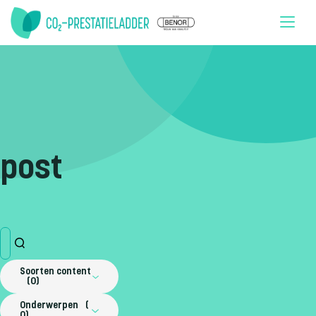
Doorgaan naar inhoud
post
Soorten content
0
Onderwerpen
0