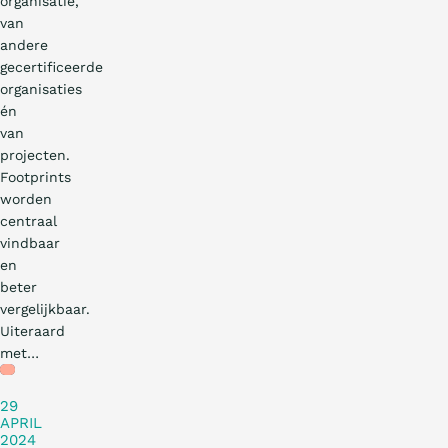
organisatie,
van
andere
gecertificeerde
organisaties
én
van
projecten.
Footprints
worden
centraal
vindbaar
en
beter
vergelijkbaar.
Uiteraard
met…
Blog
29
APRIL
2024