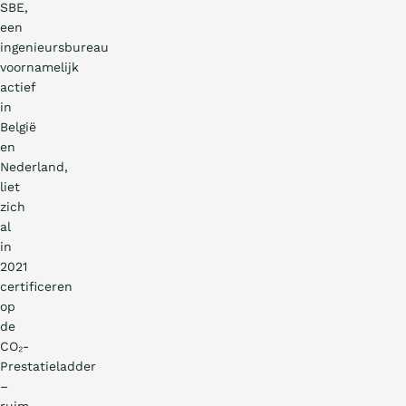
SBE,
een
ingenieursbureau
voornamelijk
actief
in
België
en
Nederland,
liet
zich
al
in
2021
certificeren
op
de
CO₂-
Prestatieladder
–
ruim