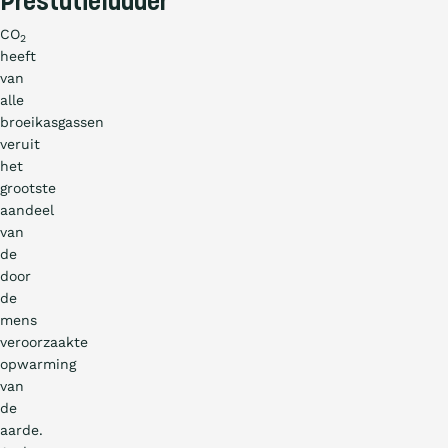
Prestatieladder
CO
2
heeft
van
alle
broeikasgassen
veruit
het
grootste
aandeel
van
de
door
de
mens
veroorzaakte
opwarming
van
de
aarde.