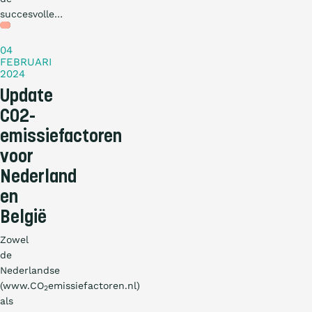
succesvolle…
Blog
04
FEBRUARI
2024
Update
CO2-
emissiefactoren
voor
Nederland
en
België
Zowel
de
Nederlandse
(www.CO
emissiefactoren.nl)
2
als