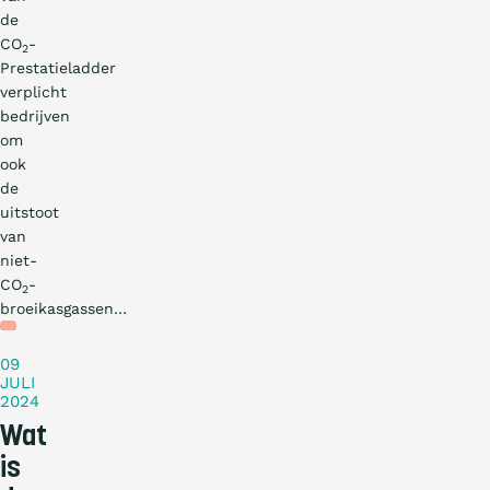
de
CO
-
2
Prestatieladder
verplicht
bedrijven
om
ook
de
uitstoot
van
niet-
CO
-
2
broeikasgassen…
Blog
09
JULI
2024
Wat
is