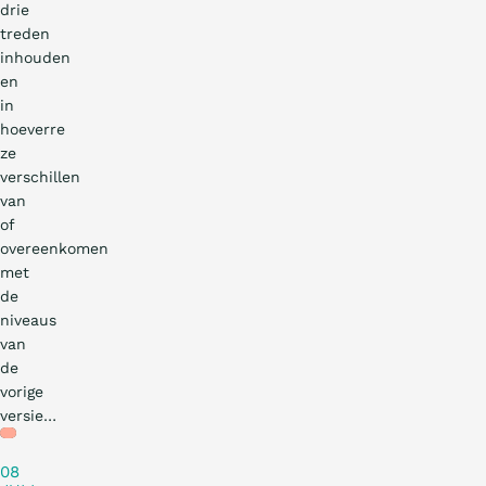
drie
treden
inhouden
en
in
hoeverre
ze
verschillen
van
of
overeenkomen
met
de
niveaus
van
de
vorige
versie…
Praktijkverhaal
08