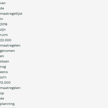
van
de
maatregellijst
in
2016
zijn
ruim
22.000
maatregelen
genomen
en
staan
nog
eens
zo’n
12.000
maatregelen
op
de
planning.