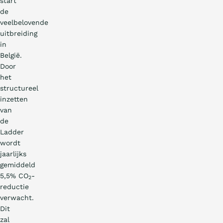
start
de
veelbelovende
uitbreiding
in
België.
Door
het
structureel
inzetten
van
de
Ladder
wordt
jaarlijks
gemiddeld
5,5% CO
-
2
reductie
verwacht.
Dit
zal