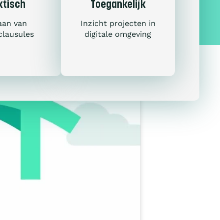
ktisch
Toegankelijk
aan van
Inzicht projecten in
lausules
digitale omgeving
met de Ladder?