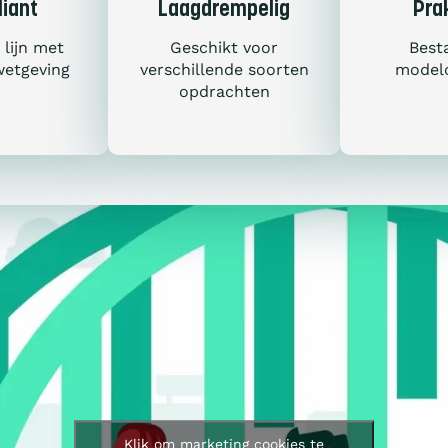
iant
Laagdrempelig
Pra
 lijn met
Geschikt voor
Best
wetgeving
verschillende soorten
modelc
opdrachten
eidsopdracht plaatsen 
Klik om marketing cookies te