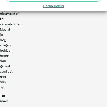
onze
Cookiebeleid
volgende
nieuwsbrief
te
verwelkomen.
Mocht
je
nog
vragen
hebben,
neem
dan
gerust
contact
met
ons
op.
Tot
snel!