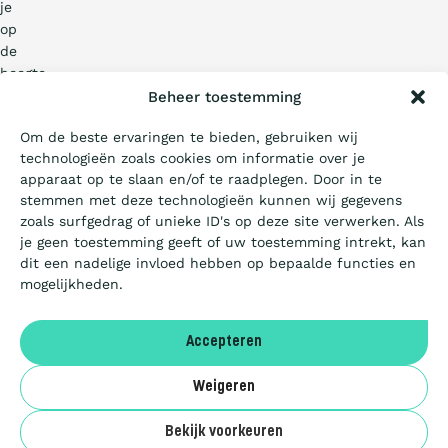
je
Wat is de Ladder?
op
de
hoogte
Certificeren
van
Beheer toestemming
het
Om de beste ervaringen te bieden, gebruiken wij
laatste
technologieën zoals cookies om informatie over je
Aanbesteden
nieuws,
apparaat op te slaan en/of te raadplegen. Door in te
inspirerende
stemmen met deze technologieën kunnen wij gegevens
verhalen
zoals surfgedrag of unieke ID's op deze site verwerken. Als
Artikels
en
je geen toestemming geeft of uw toestemming intrekt, kan
exclusieve
dit een nadelige invloed hebben op bepaalde functies en
aanbiedingen.
mogelijkheden.
Over ons
We
kijken
Accepteren
ernaar
FR
uit
Weigeren
om
je
Benor
Bekijk voorkeuren
in