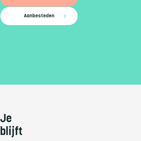
Aanbesteden
Je
blijft