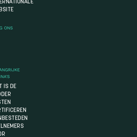
TERNATIONALE
BSITE
G ONS
ANGRIJKE
INA'S
 IS DE
DDER
STEN
TIFICEREN
NBESTEDEN
ELNEMERS
OR