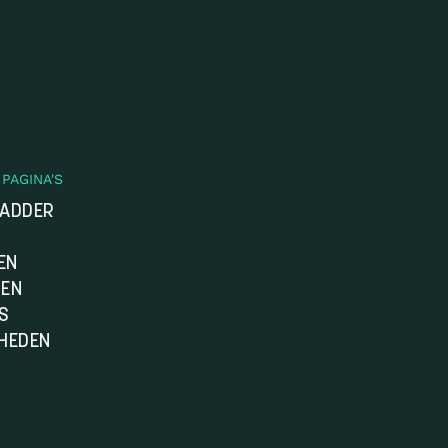
PAGINA'S
LADDER
EN
DEN
S
HEDEN