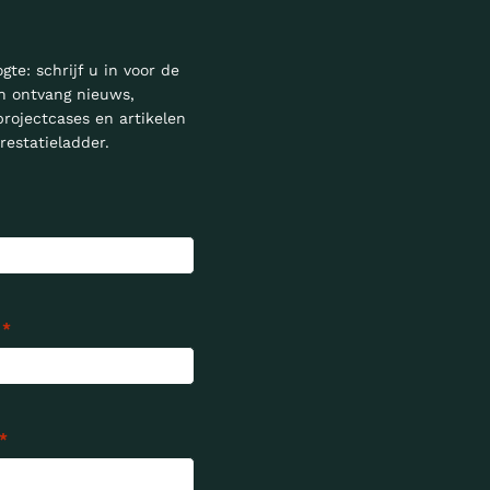
ogte: schrijf u in voor de
n ontvang nieuws,
projectcases en artikelen
restatieladder.
*
*