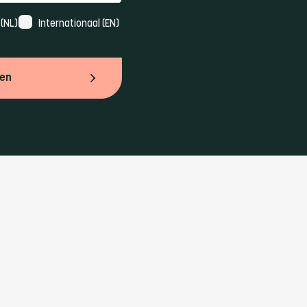
(NL)
Internationaal (EN)
ven