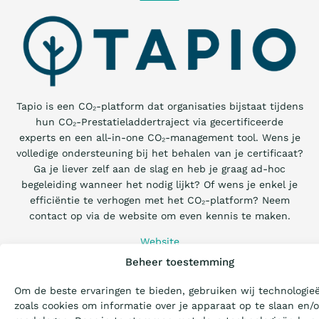
Tapio is een CO₂-platform dat organisaties bijstaat tijdens
hun CO₂-Prestatieladdertraject via gecertificeerde
experts en een all-in-one CO₂-management tool. Wens je
volledige ondersteuning bij het behalen van je certificaat?
Ga je liever zelf aan de slag en heb je graag ad-hoc
begeleiding wanneer het nodig lijkt? Of wens je enkel je
efficiëntie te verhogen met het CO₂-platform? Neem
Wat is de Ladder?
contact op via de website om even kennis te maken.
Website
Certificeren
Beheer toestemming
Om de beste ervaringen te bieden, gebruiken wij technologie
Privacy &
Aanbesteden
zoals cookies om informatie over je apparaat op te slaan en/o
Cookies