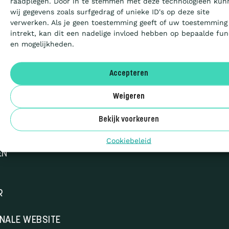
Sitemap
raadplegen. Door in te stemmen met deze technologieën kun
wij gegevens zoals surfgedrag of unieke ID's op deze site
© 2026 CO₂-
Artikels
verwerken. Als je geen toestemming geeft of uw toestemming
Prestatieladder
intrekt, kan dit een nadelige invloed hebben op bepaalde fun
en mogelijkheden.
Over ons
Accepteren
FR
Weigeren
Benor
Bekijk voorkeuren
Cookiebeleid
EN
R
ONALE WEBSITE