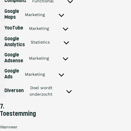
Complianz
Functional
visual-
Consent
website-
to
Google
optimizer
service
Marketing
Maps
Consent
complianz
to
YouTube
service
Marketing
Consent
google-
to
maps
Google
service
Statistics
Analytics
Consent
youtube
to
Google
service
Marketing
google-
Adsense
Consent
analytics
to
Google
service
Marketing
google-
Ads
Consent
adsense
to
Doel wordt
service
Diversen
google-
onderzocht
Consent
ads
to
service
7.
diversen
Toestemming
Wanneer