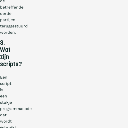
de
betreffende
derde
partijen
teruggestuurd
worden.
3.
Wat
zijn
scripts?
Een
script
is
een
stukje
programmacode
dat
wordt
gebruikt