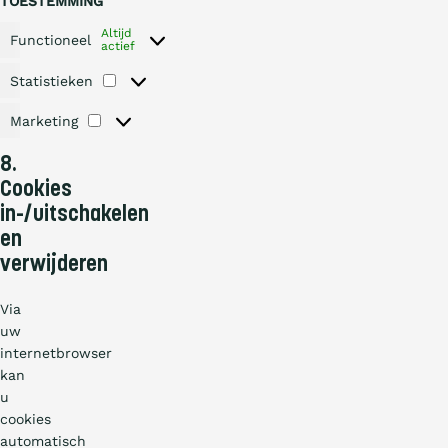
TOESTEMMING
Altijd
Functioneel
actief
Statistieken
Statistieken
Marketing
Marketing
8.
Cookies
in-/uitschakelen
en
verwijderen
Via
uw
internetbrowser
kan
u
cookies
automatisch