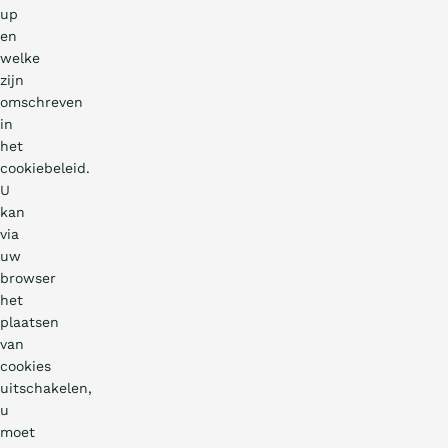
up
en
welke
zijn
omschreven
in
het
cookiebeleid.
U
kan
via
uw
browser
het
plaatsen
van
cookies
uitschakelen,
u
moet