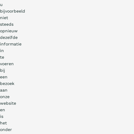
u
bijvoorbeeld
niet
steeds
opnieuw
dezelfde
informatie
in
te
Wat is de Ladder?
voeren
bij
een
Certificeren
bezoek
aan
Aanbesteden
onze
website
en
Artikels
is
het
onder