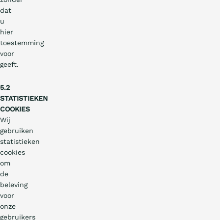
dat
u
hier
toestemming
voor
geeft.
5.2
STATISTIEKEN
COOKIES
Wij
gebruiken
statistieken
cookies
om
de
beleving
voor
onze
gebruikers