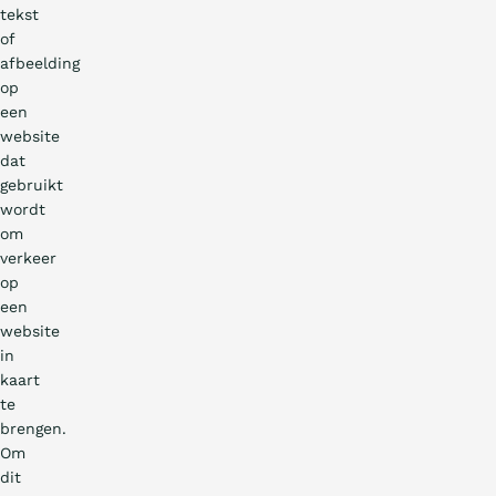
tekst
of
afbeelding
op
een
website
dat
gebruikt
wordt
om
verkeer
op
een
website
in
kaart
te
brengen.
Om
dit