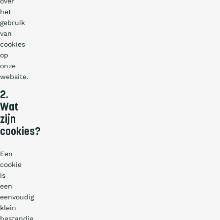
over
het
gebruik
van
cookies
op
onze
website.
2.
Wat
zijn
cookies?
Een
cookie
is
een
eenvoudig
klein
bestandje