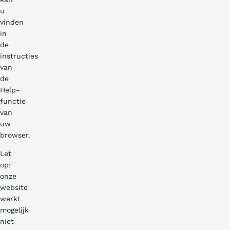
u
vinden
in
de
instructies
van
de
Help-
functie
van
uw
browser.
Let
op:
onze
website
werkt
mogelijk
niet