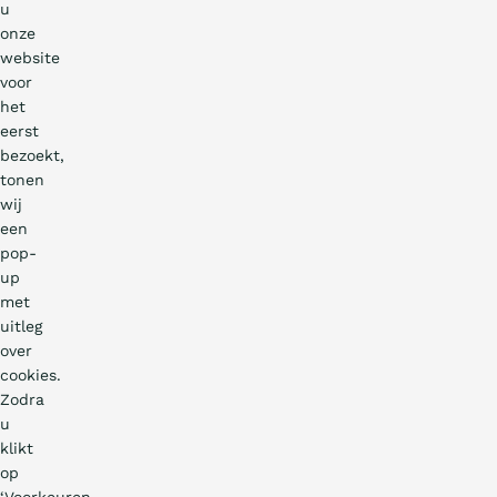
u
onze
website
voor
het
eerst
bezoekt,
tonen
wij
een
pop-
up
met
uitleg
over
cookies.
Zodra
u
klikt
op