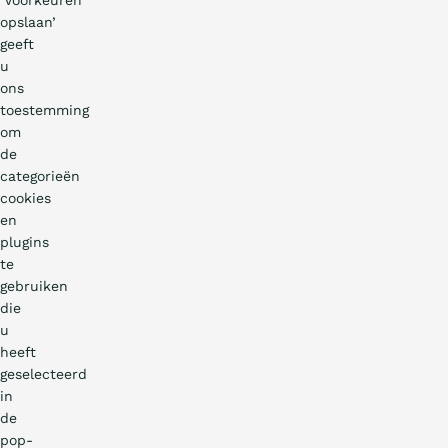
‘Voorkeuren
opslaan’
geeft
u
ons
toestemming
om
de
categorieën
cookies
en
plugins
te
gebruiken
die
u
heeft
geselecteerd
in
de
pop-