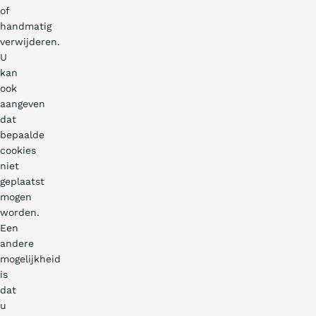
of
handmatig
verwijderen.
U
kan
ook
aangeven
dat
bepaalde
cookies
niet
geplaatst
mogen
worden.
Een
andere
mogelijkheid
is
dat
u