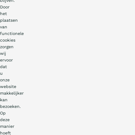
blijven.
Door
het
plaatsen
van
functionele
cookies
zorgen
wij
ervoor
dat
u
onze
website
makkelijker
kan
bezoeken.
Op
deze
manier
hoeft