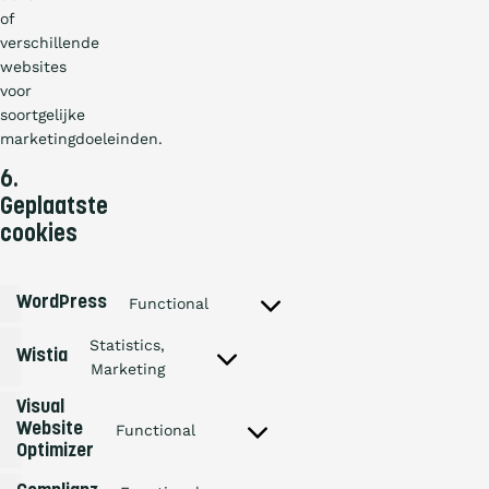
of
verschillende
websites
voor
soortgelijke
marketingdoeleinden.
6.
Geplaatste
cookies
WordPress
Functional
Consent
to
Statistics,
service
Wistia
Marketing
wordpress
Consent
to
Visual
service
wistia
Website
Functional
Consent
Optimizer
to
service