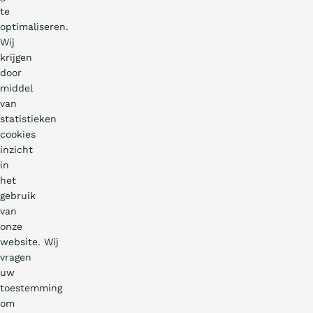
te
optimaliseren.
Wij
krijgen
door
middel
van
statistieken
cookies
inzicht
in
het
gebruik
van
onze
website. Wij
vragen
uw
toestemming
om