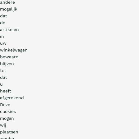
Over ons
andere
mogelijk
dat
FR
de
artikelen
in
Benor
uw
winkelwagen
bewaard
blijven
tot
dat
u
heeft
afgerekend.
Deze
cookies
mogen
wij
plaatsen
zonder