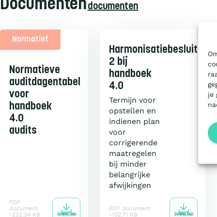
Documenten
documenten
Normatief
Harmonisatiebesluit
Om
2 bij
co
Normatieve
handboek
ra
auditdagentabel
ge
4.0
voor
je
Termijn voor
na
handboek
opstellen en
4.0
indienen plan
audits
voor
corrigerende
maatregelen
bij minder
belangrijke
afwijkingen
PDF
document
PDF document
232.34 KB
102.71 KB
DOWNLOAD
DOWNLOAD