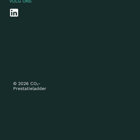
VOLG ONS
© 2026 CO₂-
Prestatieladder