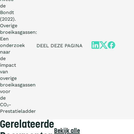
de
Bondt
(2022).
Overige
broeikasgassen:
Een
onderzoek
DEEL DEZE PAGINA
naar
de
impact
van
overige
broeikasgassen
voor
de
CO₂-
Prestatieladder
Gerelateerde
Bekijk alle