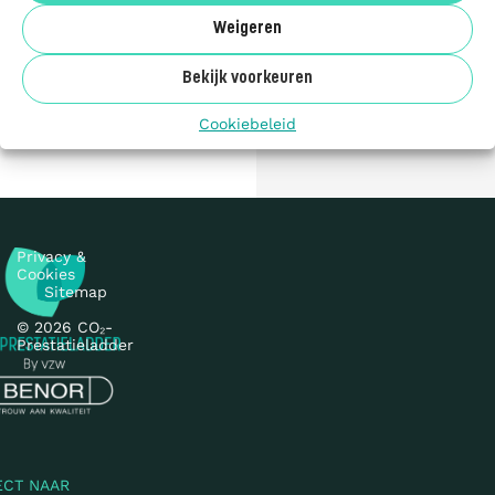
FR
Weigeren
Benor
Inschrijven
Bekijk voorkeuren
Cookiebeleid
Privacy &
Cookies
Sitemap
© 2026 CO₂-
Prestatieladder
ECT NAAR