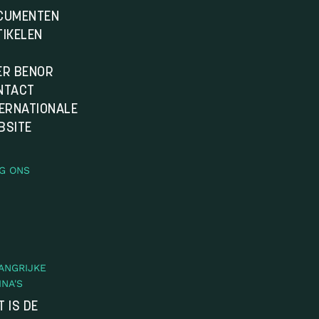
CUMENTEN
TIKELEN
Q
ER BENOR
NTACT
TERNATIONALE
BSITE
G ONS
ANGRIJKE
INA'S
 IS DE