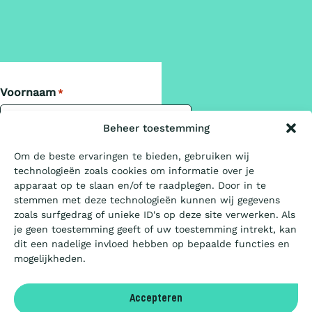
Wat is de Ladder?
Voornaam
*
Certificeren
Beheer toestemming
Om de beste ervaringen te bieden, gebruiken wij
Achternaam
*
technologieën zoals cookies om informatie over je
Aanbesteden
apparaat op te slaan en/of te raadplegen. Door in te
stemmen met deze technologieën kunnen wij gegevens
zoals surfgedrag of unieke ID's op deze site verwerken. Als
Artikels
je geen toestemming geeft of uw toestemming intrekt, kan
E-mailadres
*
dit een nadelige invloed hebben op bepaalde functies en
mogelijkheden.
Over ons
Accepteren
Taal
Nederland (NL)
Internationaal (EN)