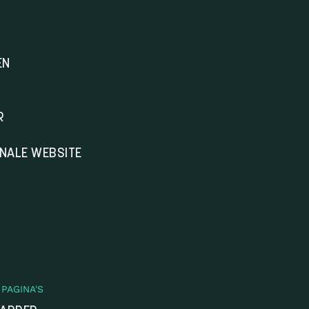
EN
R
ONALE WEBSITE
PAGINA'S