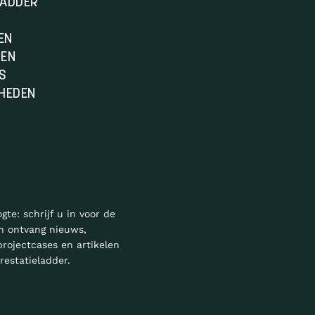
LADDER
EN
DEN
S
HEDEN
ogte: schrijf u in voor de
n ontvang nieuws,
projectcases en artikelen
restatieladder.