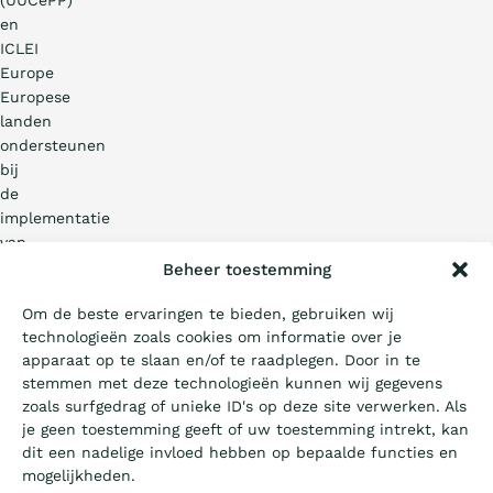
en
ICLEI
Europe
Europese
landen
ondersteunen
bij
de
Wat is de Ladder?
implementatie
van
Certificeren
de
Beheer toestemming
CO
-
2
Om de beste ervaringen te bieden, gebruiken wij
Prestatieladder
technologieën zoals cookies om informatie over je
Aanbesteden
in
apparaat op te slaan en/of te raadplegen. Door in te
Europa.
stemmen met deze technologieën kunnen wij gegevens
De
zoals surfgedrag of unieke ID's op deze site verwerken. Als
Artikels
uitrol
je geen toestemming geeft of uw toestemming intrekt, kan
van
dit een nadelige invloed hebben op bepaalde functies en
de
mogelijkheden.
Over ons
CO
-
2