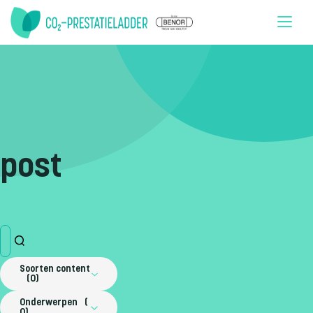
Doorgaan naar inhoud
post
Soorten content
0
Onderwerpen
0