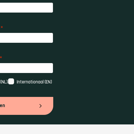
*
*
(NL)
Internationaal (EN)
ven