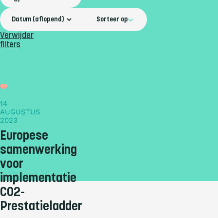
Sorteer op
Verwijder
filters
Blog
14
AUGUSTUS
2023
Europese
samenwerking
voor
implementatie
CO2-
Prestatieladder