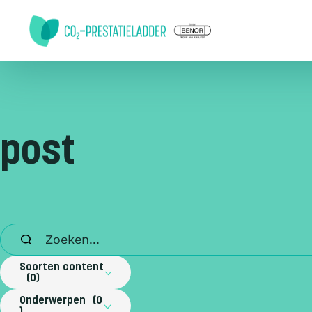
Doorgaan naar inhoud
post
Soorten content
0
Onderwerpen
0