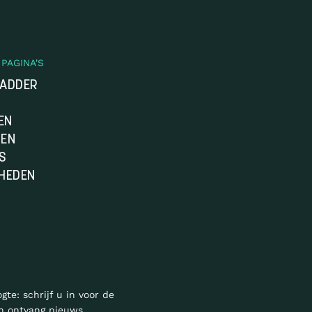
PAGINA'S
LADDER
EN
DEN
S
HEDEN
ogte: schrijf u in voor de
n ontvang nieuws,