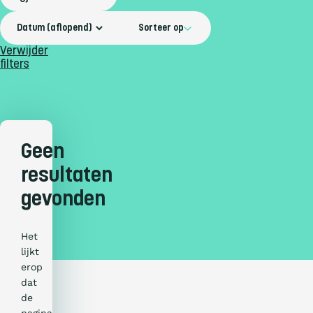
Sorteer op
Verwijder
filters
Geen
resultaten
gevonden
Het
lijkt
erop
dat
de