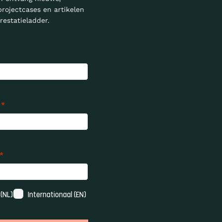
projectcases en artikelen
restatieladder.
*
*
(NL)
Internationaal (EN)