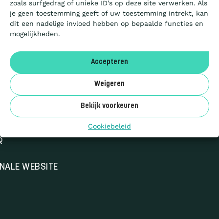
zoals surfgedrag of unieke ID's op deze site verwerken. Als
Artikels
je geen toestemming geeft of uw toestemming intrekt, kan
dit een nadelige invloed hebben op bepaalde functies en
mogelijkheden.
Over ons
Accepteren
FR
Weigeren
Benor
EN
Bekijk voorkeuren
Cookiebeleid
R
ONALE WEBSITE