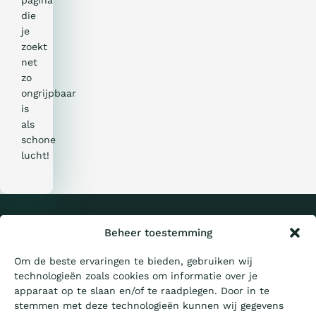
pagina
die
je
zoekt
net
zo
ongrijpbaar
is
als
schone
lucht!
Wat is de Ladder?
Certificeren
Privacy &
Beheer toestemming
Cookies
Sitemap
Om de beste ervaringen te bieden, gebruiken wij
technologieën zoals cookies om informatie over je
Aanbesteden
© 2026 CO₂-
Prestatieladder
apparaat op te slaan en/of te raadplegen. Door in te
stemmen met deze technologieën kunnen wij gegevens