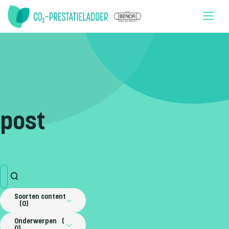
Doorgaan naar inhoud
post
Soorten content
0
Onderwerpen
0