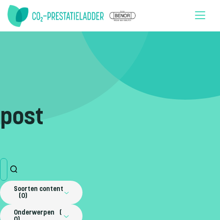
Doorgaan naar inhoud
post
Soorten content
0
Onderwerpen
0