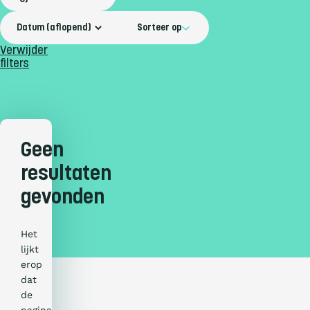
Sorteer op
Verwijder
filters
Geen
resultaten
gevonden
Het
lijkt
erop
dat
de