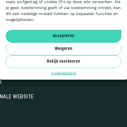
zoals surfgedrag of unieke ID's op deze site verwerken. Als
Artikels
je geen toestemming geeft of uw toestemming intrekt, kan
dit een nadelige invloed hebben op bepaalde functies en
mogelijkheden.
Over ons
Accepteren
FR
Weigeren
Benor
EN
Bekijk voorkeuren
Cookiebeleid
R
ONALE WEBSITE