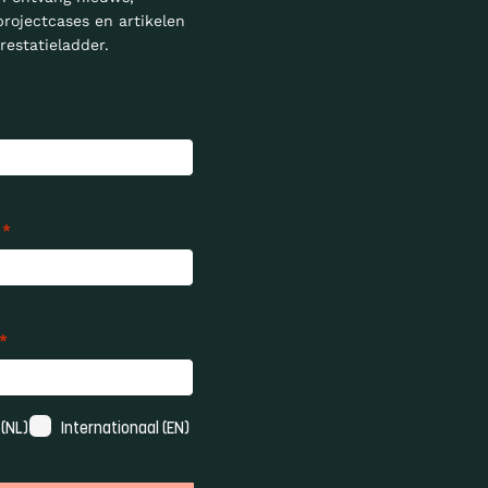
projectcases en artikelen
restatieladder.
*
*
(NL)
Internationaal (EN)