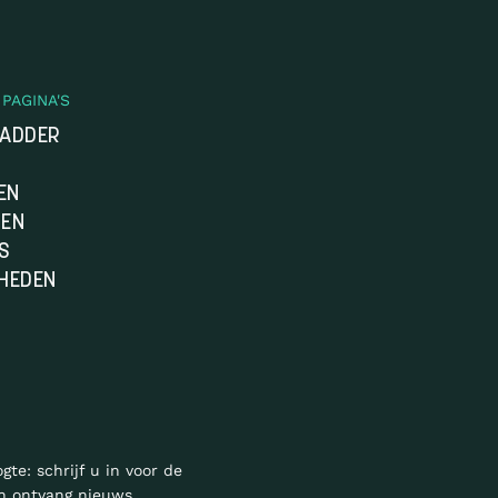
PAGINA'S
LADDER
EN
DEN
S
HEDEN
ogte: schrijf u in voor de
n ontvang nieuws,