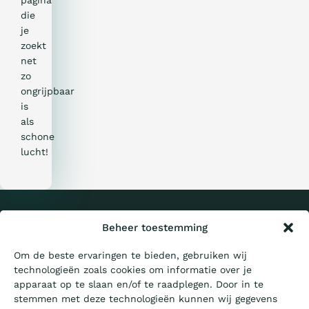
pagina
die
je
zoekt
net
zo
ongrijpbaar
is
als
schone
lucht!
Wat is de Ladder?
Certificeren
Privacy &
Beheer toestemming
Cookies
Sitemap
Om de beste ervaringen te bieden, gebruiken wij
technologieën zoals cookies om informatie over je
Aanbesteden
© 2026 CO₂-
Prestatieladder
apparaat op te slaan en/of te raadplegen. Door in te
stemmen met deze technologieën kunnen wij gegevens